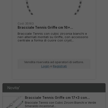
Cod:
35163
Cod
Bracciale Tennis Griffe cm 16+...
Anel
con
Bracciale Tennis con cubic zirconia bianchi e
Anel
neri alternati montati su Griffe, con accessorio
Zaff
centrale a forma di cuore con cryst...
Avve
An...
Vendita riservata ad operatori di settore.
Login
o
Registrati
Novita'
Bracciale Tennis Griffe cm 17+3 con...
Bracciale Tennis con Cubic Zirconi Bianchi e Verde
Smeraldo incastonat...